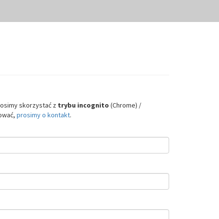
rosimy skorzystać z
trybu incognito
(Chrome) /
pować,
prosimy o kontakt
.